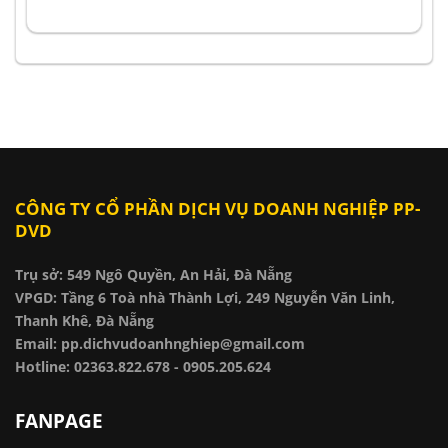
CÔNG TY CỔ PHẦN DỊCH VỤ DOANH NGHIỆP PP-
DVD
Trụ sở: 549 Ngô Quyền, An Hải, Đà Nẵng
VPGD: Tầng 6 Toà nhà Thành Lợi, 249 Nguyễn Văn Linh,
Thanh Khê, Đà Nẵng
Email: pp.dichvudoanhnghiep@gmail.com
Hotline: 02363.822.678 - 0905.205.624
FANPAGE