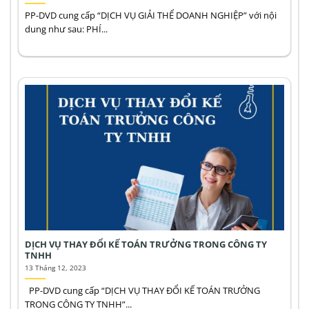
PP-DVD cung cấp “DỊCH VỤ GIẢI THỂ DOANH NGHIỆP” với nội
dung như sau: PHÍ...
DỊCH VỤ THAY ĐỔI KẾ TOÁN TRƯỞNG TRONG CÔNG TY
TNHH
13 Tháng 12, 2023
PP-DVD cung cấp “DỊCH VỤ THAY ĐỔI KẾ TOÁN TRƯỞNG
TRONG CÔNG TY TNHH”...