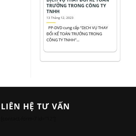
TRƯỞNG TRONG CÔNG TY
TNHH
13 Tháng 12, 2023
PP-DVD cung cấp “DỊCH VỤ THAY
ĐỔI KẾ TOÁN TRƯỞNG TRONG
CÔNG TY TNHH”...
LIÊN HỆ TƯ VẤN
[contact-form-7 id="12"]