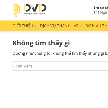
Bỏ
Trụ sở c
qua
549 Ngô 
nội
dung
GIỚI THIỆU
DỊCH VỤ THÀNH LẬP
DỊCH VỤ TH
Không tìm thấy gì
Dường như chúng tôi không thể tìm thấy những gì bạn