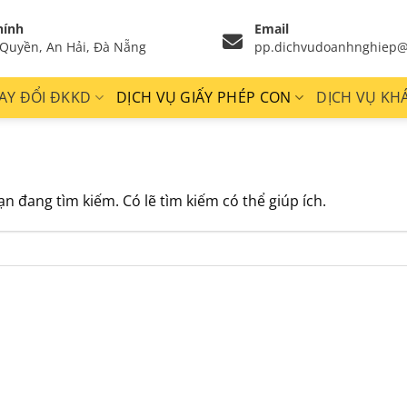
hính
Email
Quyền, An Hải, Đà Nẵng
pp.dichvudoanhnghiep@
AY ĐỔI ĐKKD
DỊCH VỤ GIẤY PHÉP CON
DỊCH VỤ KH
 đang tìm kiếm. Có lẽ tìm kiếm có thể giúp ích.