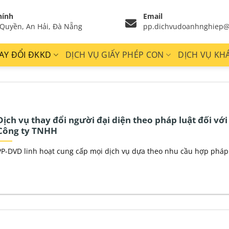
hính
Email
Quyền, An Hải, Đà Nẵng
pp.dichvudoanhnghiep@
AY ĐỔI ĐKKD
DỊCH VỤ GIẤY PHÉP CON
DỊCH VỤ KH
Dịch vụ thay đổi người đại diện theo pháp luật đối với
Công ty TNHH
PP-DVD linh hoạt cung cấp mọi dịch vụ dựa theo nhu cầu hợp pháp 