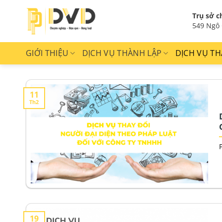
Bỏ
Trụ sở c
qua
549 Ngô 
nội
dung
GIỚI THIỆU
DỊCH VỤ THÀNH LẬP
DỊCH VỤ TH
11
Th2
19