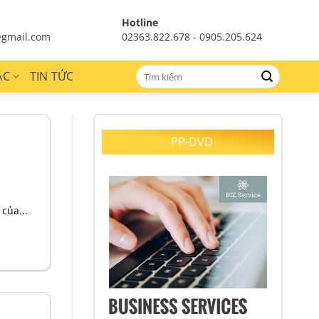
Hotline
gmail.com
02363.822.678 - 0905.205.624
ÁC
TIN TỨC
PP-DVD
của...