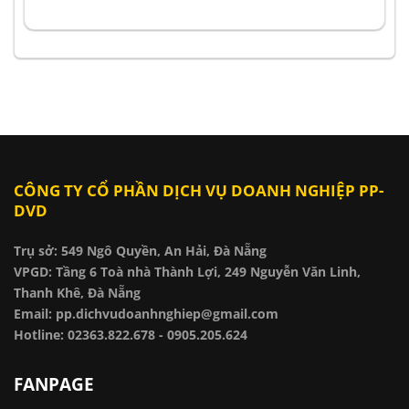
CÔNG TY CỔ PHẦN DỊCH VỤ DOANH NGHIỆP PP-
DVD
Trụ sở: 549 Ngô Quyền, An Hải, Đà Nẵng
VPGD: Tầng 6 Toà nhà Thành Lợi, 249 Nguyễn Văn Linh,
Thanh Khê, Đà Nẵng
Email: pp.dichvudoanhnghiep@gmail.com
Hotline: 02363.822.678 - 0905.205.624
FANPAGE