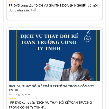
PP-DVD cung cấp “DỊCH VỤ GIẢI THỂ DOANH NGHIỆP” với nội
dung như sau: PHÍ...
DỊCH VỤ THAY ĐỔI KẾ TOÁN TRƯỞNG TRONG CÔNG TY
TNHH
13 Tháng 12, 2023
PP-DVD cung cấp “DỊCH VỤ THAY ĐỔI KẾ TOÁN TRƯỞNG
TRONG CÔNG TY TNHH”...