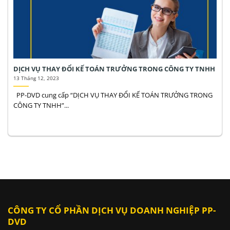
DỊCH VỤ THAY ĐỔI KẾ TOÁN TRƯỞNG TRONG CÔNG TY TNHH
13 Tháng 12, 2023
PP-DVD cung cấp “DỊCH VỤ THAY ĐỔI KẾ TOÁN TRƯỞNG TRONG
CÔNG TY TNHH”...
CÔNG TY CỔ PHẦN DỊCH VỤ DOANH NGHIỆP PP-
DVD