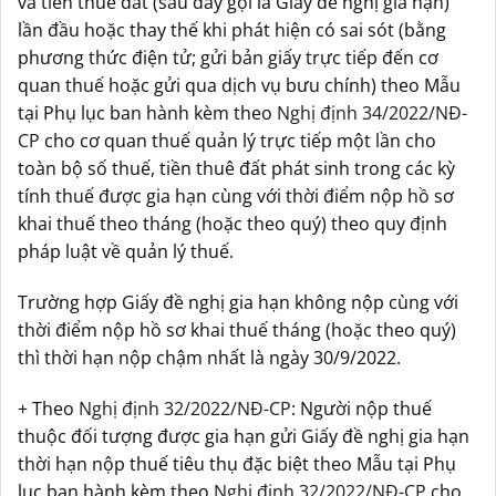
và tiền thuê đất (sau đây gọi là Giấy đề nghị gia hạn)
lần đầu hoặc thay thế khi phát hiện có sai sót (bằng
phương thức điện tử; gửi bản giấy trực tiếp đến cơ
quan thuế hoặc gửi qua dịch vụ bưu chính) theo Mẫu
tại Phụ lục ban hành kèm theo
Nghị định 34/2022/NĐ-
CP
cho cơ quan thuế quản lý trực tiếp một lần cho
toàn bộ số thuế, tiền thuê đất phát sinh trong các kỳ
tính thuế được gia hạn cùng với thời điểm nộp hồ sơ
khai thuế theo tháng (hoặc theo quý) theo quy định
pháp luật về quản lý thuế.
Trường hợp Giấy đề nghị gia hạn không nộp cùng với
thời điểm nộp hồ sơ khai thuế tháng (hoặc theo quý)
thì thời hạn nộp chậm nhất là ngày 30/9/2022.
+ Theo
Nghị định 32/2022/NĐ-CP
: Người nộp thuế
thuộc đối tượng được gia hạn gửi Giấy đề nghị gia hạn
thời hạn nộp thuế tiêu thụ đặc biệt theo Mẫu tại Phụ
lục ban hành kèm theo
Nghị định 32/2022/NĐ-CP
cho