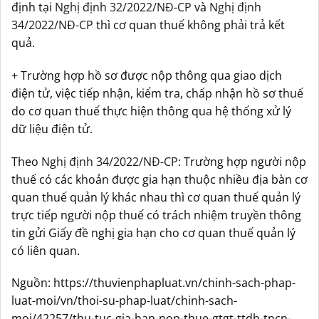
định tại
Nghị định 32/2022/NĐ-CP
và
Nghị định
34/2022/NĐ-CP
thì cơ quan thuế không phải trả kết
quả.
+ Trường hợp hồ sơ được nộp thông qua giao dịch
điện tử, việc tiếp nhận, kiểm tra, chấp nhận hồ sơ thuế
do cơ quan thuế thực hiện thông qua hệ thống xử lý
dữ liệu điện tử.
Theo
Nghị định 34/2022/NĐ-CP
: Trường hợp người nộp
thuế có các khoản được gia hạn thuộc nhiều địa bàn cơ
quan thuế quản lý khác nhau thì cơ quan thuế quản lý
trực tiếp người nộp thuế có trách nhiệm truyền thông
tin gửi Giấy đề nghị gia hạn cho cơ quan thuế quản lý
có liên quan.
Nguồn: https://thuvienphapluat.vn/chinh-sach-phap-
luat-moi/vn/thoi-su-phap-luat/chinh-sach-
moi/42257/thu-tuc-gia-han-nop-thue-gtgt-ttdb-tncn-