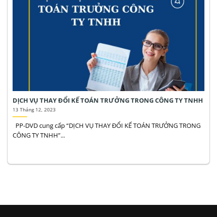
DỊCH VỤ THAY ĐỔI KẾ TOÁN TRƯỞNG TRONG CÔNG TY TNHH
13 Tháng 12, 2023
PP-DVD cung cấp “DỊCH VỤ THAY ĐỔI KẾ TOÁN TRƯỞNG TRONG
CÔNG TY TNHH”...