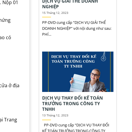
DỊCH VỤ GIẢI THỂ DOANH
m. Nộp 01
NGHIỆP
15 Tháng 12, 2023
chứng
PP-DVD cung cấp “DỊCH VỤ GIẢI THỂ
DOANH NGHIỆP” với nội dung như sau:
PHÍ...
ao có
cửa ở địa
DỊCH VỤ THAY ĐỔI KẾ TOÁN
TRƯỞNG TRONG CÔNG TY
TNHH
13 Tháng 12, 2023
ại Trang
PP-DVD cung cấp “DỊCH VỤ THAY ĐỔI
KẾ TOÁN TRƯỞNG TRONG CÔNG TY