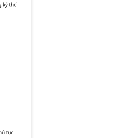
 ký thế
hủ tục