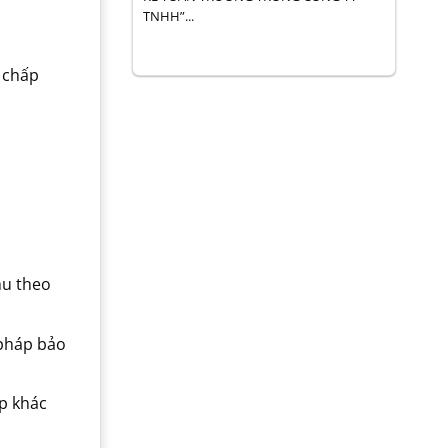
TNHH”...
 chấp
thu theo
 pháp bảo
p khác