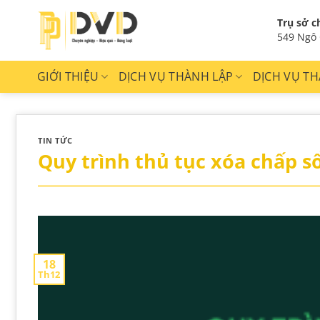
Bỏ
Trụ sở c
qua
549 Ngô 
nội
dung
GIỚI THIỆU
DỊCH VỤ THÀNH LẬP
DỊCH VỤ TH
TIN TỨC
Quy trình thủ tục xóa chấp s
18
Th12