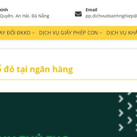
hính
Email
Quyền, An Hải, Đà Nẵng
pp.dichvudoanhnghiep@
AY ĐỔI ĐKKD
DỊCH VỤ GIẤY PHÉP CON
DỊCH VỤ KH
ổ đỏ tại ngân hàng